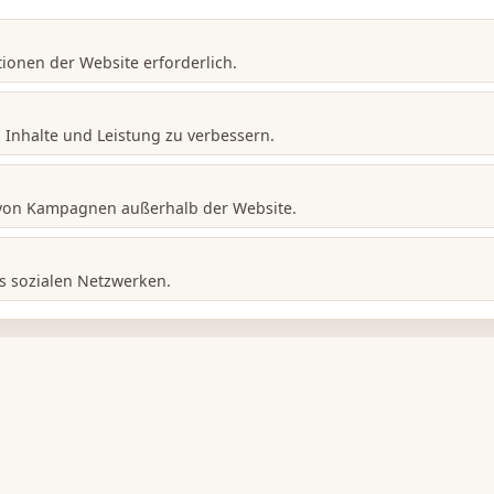
ionen der Website erforderlich.
m Inhalte und Leistung zu verbessern.
 von Kampagnen außerhalb der Website.
s sozialen Netzwerken.
Kontakte
L
I
XPoint24 GmbH / TupaService GmbH